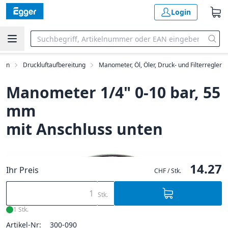
Login
inen
Druckluftaufbereitung
Manometer, Öl, Öler, Druck- und Filterregler
Manometer 1/4" 0-10 bar, 55
mm
mit Anschluss unten
14.27
Ihr Preis
CHF / Stk.
Stk.
1 Stk.
Artikel-Nr:
300-090