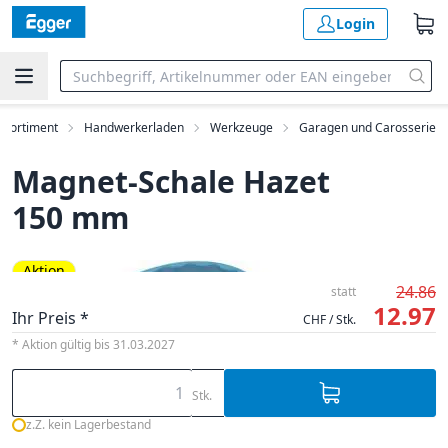
Login
Sortiment
Handwerkerladen
Werkzeuge
Garagen und Carosserie
Magnet-Schale Hazet
150 mm
Aktion
24.86
statt
12.97
Ihr Preis *
CHF / Stk.
* Aktion gültig bis 31.03.2027
Stk.
z.Z. kein Lagerbestand