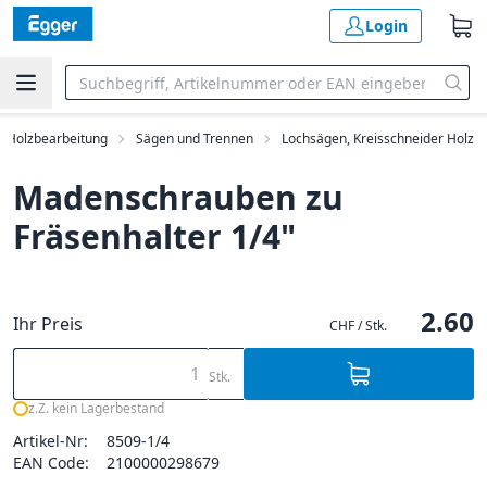
Login
Holzbearbeitung
Sägen und Trennen
Lochsägen, Kreisschneider Holz
Madenschrauben zu
Fräsenhalter 1/4"
2.60
Ihr Preis
CHF / Stk.
Stk.
z.Z. kein Lagerbestand
Artikel-Nr:
8509-1/4
EAN Code:
2100000298679