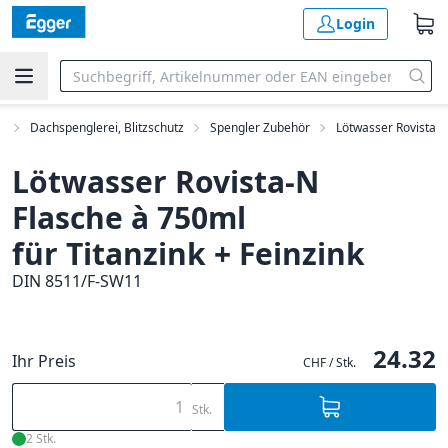
Login
t
Dachspenglerei, Blitzschutz
Spengler Zubehör
Lötwasser Rovista
Lötwasser Rovista-N
Flasche à 750ml
für Titanzink + Feinzink
DIN 8511/F-SW11
24.32
Ihr Preis
CHF / Stk.
Stk.
2 Stk.