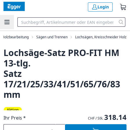
Login
Holzbearbeitung
Sägen und Trennen
Lochsägen, Kreisschneider Holz
Lochsäge-Satz PRO-FIT HM
13-tlg.
Satz
17/21/25/33/41/51/65/76/83
mm
Aktion
318.14
Ihr Preis *
CHF / Stk.