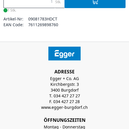
Stk.
1 Stk.
Artikel-Nr:
09081783HDCT
EAN Code:
7611269898760
ADRESSE
Egger + Co. AG
Kirchbergstr. 3
3400 Burgdorf
T. 034 427 27 27
F. 034 427 27 28
www.egger-burgdorf.ch
ÖFFNUNGSZEITEN
Montag - Donnerstag