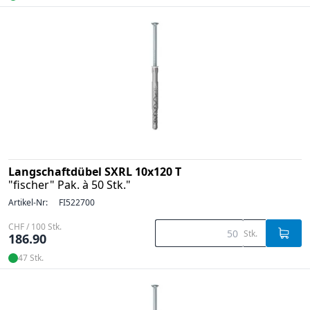
Langschaftdübel SXRL 10x120 T
"fischer" Pak. à 50 Stk."
Artikel-Nr:
FI522700
CHF / 100 Stk.
Stk.
186.90
47 Stk.