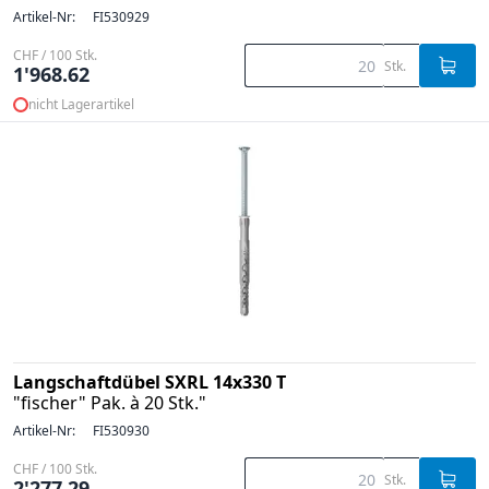
Artikel-Nr:
FI530929
CHF / 100 Stk.
Stk.
1'968.62
nicht Lagerartikel
Langschaftdübel SXRL 14x330 T
"fischer" Pak. à 20 Stk."
Artikel-Nr:
FI530930
CHF / 100 Stk.
Stk.
2'277.29