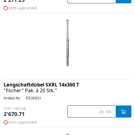
nicht Lagerartikel
Langschaftdübel SXRL 14x360 T
"fischer" Pak. à 20 Stk."
Artikel-Nr:
FI530931
CHF / 100 Stk.
Stk.
2'670.71
nicht Lagerartikel