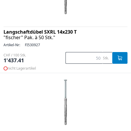
Langschaftdübel SXRL 14x230 T
"fischer" Pak. à 50 Stk."
Artikel-Nr:
FI530927
CHF / 100 Stk.
Stk.
1'437.41
nicht Lagerartikel