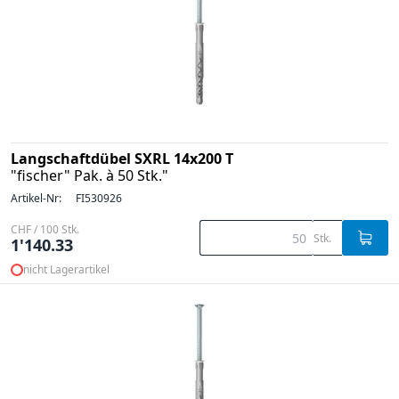
Langschaftdübel SXRL 14x200 T
"fischer" Pak. à 50 Stk."
Artikel-Nr:
FI530926
CHF / 100 Stk.
Stk.
1'140.33
nicht Lagerartikel