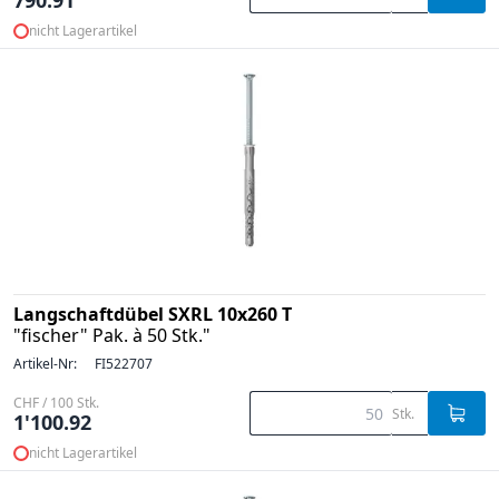
790.91
nicht Lagerartikel
Langschaftdübel SXRL 10x260 T
"fischer" Pak. à 50 Stk."
Artikel-Nr:
FI522707
CHF / 100 Stk.
Stk.
1'100.92
nicht Lagerartikel