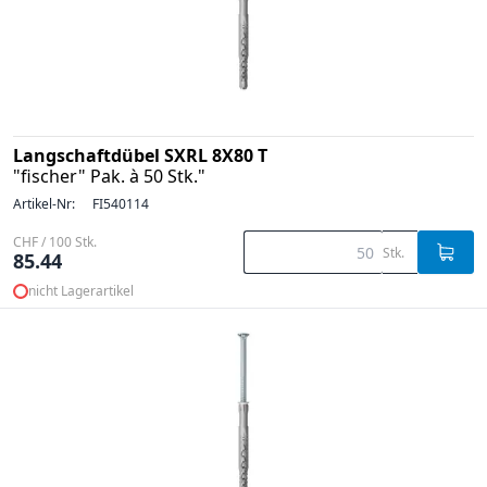
Langschaftdübel SXRL 8X80 T
"fischer" Pak. à 50 Stk."
Artikel-Nr:
FI540114
CHF / 100 Stk.
Stk.
85.44
nicht Lagerartikel