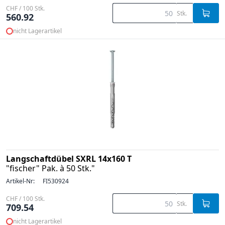
CHF / 100 Stk.
Stk.
560.92
nicht Lagerartikel
Langschaftdübel SXRL 14x160 T
"fischer" Pak. à 50 Stk."
Artikel-Nr:
FI530924
CHF / 100 Stk.
Stk.
709.54
nicht Lagerartikel