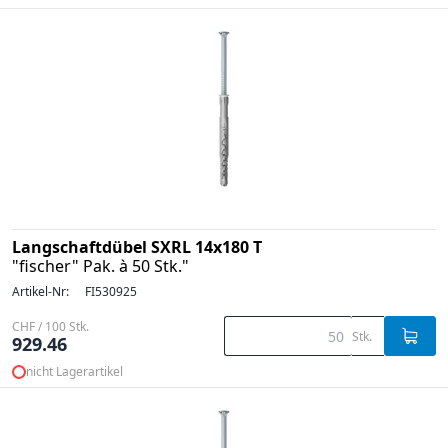
Langschaftdübel SXRL 14x180 T
"fischer" Pak. à 50 Stk."
Artikel-Nr:
FI530925
CHF / 100 Stk.
Stk.
929.46
nicht Lagerartikel