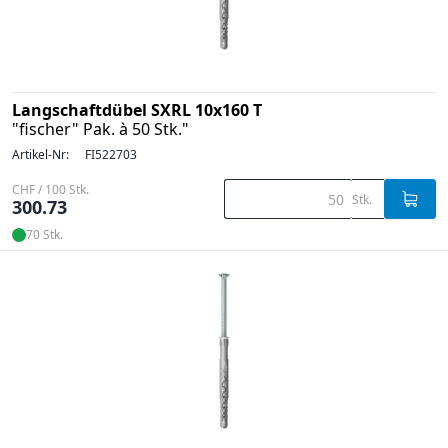
Langschaftdübel SXRL 10x160 T
"fischer" Pak. à 50 Stk."
Artikel-Nr:
FI522703
CHF / 100 Stk.
Stk.
300.73
70 Stk.