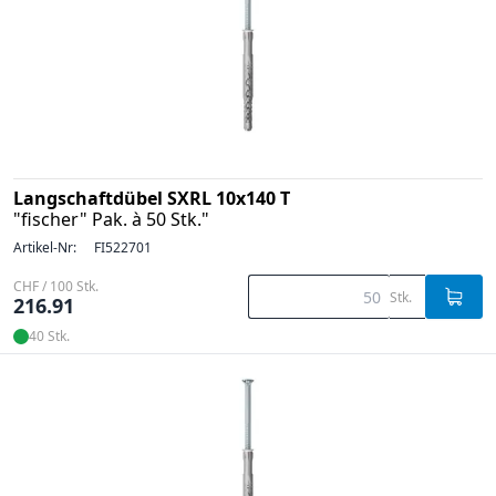
Langschaftdübel SXRL 10x140 T
"fischer" Pak. à 50 Stk."
Artikel-Nr:
FI522701
CHF / 100 Stk.
Stk.
216.91
40 Stk.