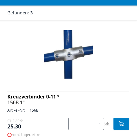
Gefunden:
3
Kreuzverbinder 0-11 °
156B 1"
Artikel-Nr:
156B
CHF / Stk.
Stk.
25.30
nicht Lagerartikel