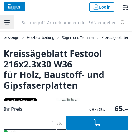
Login
nwerkzeuge
Holzbearbeitung
Sägen und Trennen
Kreissägeblätter
Kreissägeblatt Festool
216x2.3x30 W36
für Holz, Baustoff- und
Gipsfaserplatten
Auslaufartikel
65.–
Ihr Preis
CHF / Stk.
Stk.
1 Stk.