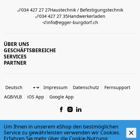
034 427 27 27
Haustechnik / Befestigungstechnik
034 427 27 35
Handwerkerladen
info@egger-burgdorf.ch
ÜBER UNS
GESCHÄFTSBEREICHE
SERVICES
PARTNER
Impressum
Datenschutz
Fernsupport
AGB/VLB
iOS App
Google App
Um Ihnen in unserem eShop den bestmöglichen
Service zu gewährleisten verwenden wir Cookies.
© 2026 Egger + Co. AG
powered by polynorm
Erfahren Sie mehr über die
Cookie-Nutzung