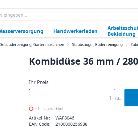
Arbeitsschut
Wasserversorgung
Handwerkerladen
Bekleidung
, Gebäudereinigung, Gartenmaschinen
Staubsauger, Bodenreinigung
Zub
Kombidüse 36 mm / 28
Ihr Preis
Stk.
nicht Lagerartikel
Artikel-Nr:
WAP8046
EAN Code:
2100000256938