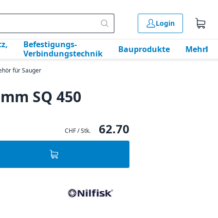
Login
z,
Befestigungs-
Bauprodukte
Mehr
Verbindungstechnik
ehör für Sauger
0mm SQ 450
62.70
CHF / Stk.