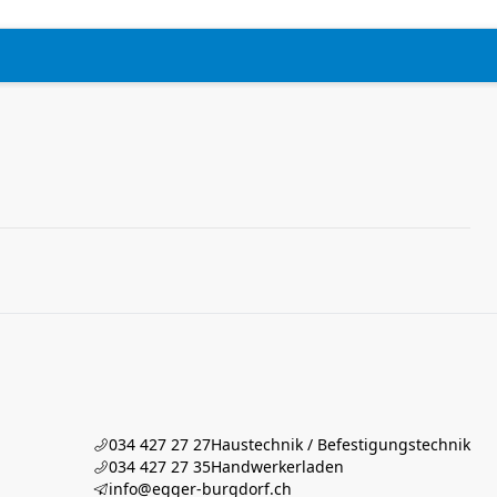
034 427 27 27
Haustechnik / Befestigungstechnik
034 427 27 35
Handwerkerladen
info@egger-burgdorf.ch