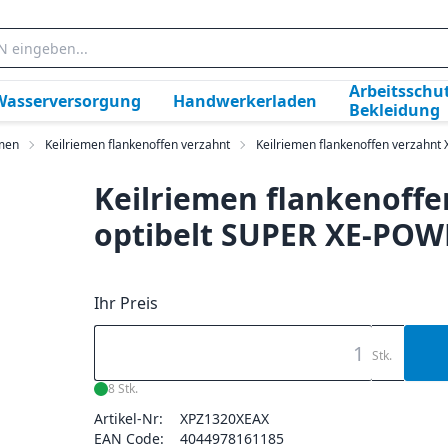
Arbeitsschut
Wasserversorgung
Handwerkerladen
Bekleidung
emen
Keilriemen flankenoffen verzahnt
Keilriemen flankenoffen verzahnt 
Keilriemen flankenoffe
optibelt SUPER XE-PO
Ihr Preis
Stk.
8 Stk.
Artikel-Nr:
XPZ1320XEAX
EAN Code:
4044978161185