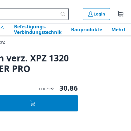
Login
z,
Befestigungs-
Bauprodukte
Mehr
Verbindungstechnik
XPZ
n verz. XPZ 1320
WER PRO
30.86
CHF / Stk.