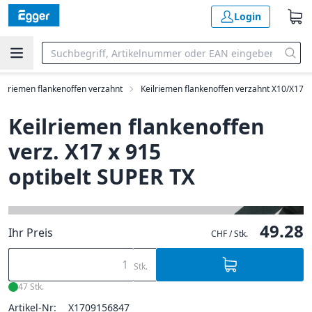
Login
eilriemen flankenoffen verzahnt
Keilriemen flankenoffen verzahnt X10/X17
Keilriemen flankenoffen
verz. X17 x 915
optibelt SUPER TX
49.28
Ihr Preis
CHF / Stk.
Stk.
47 Stk.
Artikel-Nr:
X1709156847