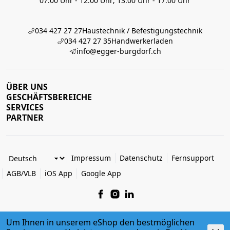
07:00 Uhr - 12:00 Uhr; 13:00 Uhr - 17:00 Uhr
034 427 27 27
Haustechnik / Befestigungstechnik
034 427 27 35
Handwerkerladen
info@egger-burgdorf.ch
ÜBER UNS
GESCHÄFTSBEREICHE
SERVICES
PARTNER
Impressum
Datenschutz
Fernsupport
AGB/VLB
iOS App
Google App
Um Ihnen in unserem eShop den bestmöglichen