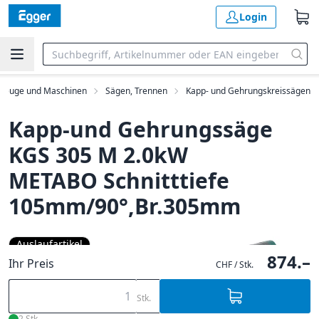
Login
kzeuge und Maschinen
Sägen, Trennen
Kapp- und Gehrungskreissägen
Kapp-und Gehrungssäge
KGS 305 M 2.0kW
METABO Schnitttiefe
105mm/90°,Br.305mm
Auslaufartikel
874.–
Ihr Preis
CHF / Stk.
Stk.
2 Stk.