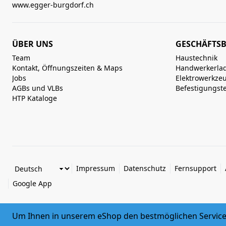
www.egger-burgdorf.ch
ÜBER UNS
GESCHÄFTSB
Team
Haustechnik
Kontakt, Öffnungszeiten & Maps
Handwerkerla
Jobs
Elektrowerkze
AGBs und VLBs
Befestigungst
HTP Kataloge
Impressum
Datenschutz
Fernsupport
Google App
Um Ihnen in unserem eShop den bestmöglichen Service 
© 2026 Egger + Co. AG