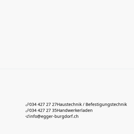
034 427 27 27
Haustechnik / Befestigungstechnik
034 427 27 35
Handwerkerladen
info@egger-burgdorf.ch