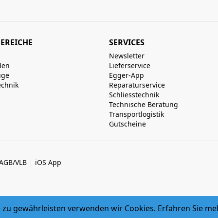
EREICHE
SERVICES
Newsletter
den
Lieferservice
uge
Egger-App
echnik
Reparaturservice
Schliesstechnik
Technische Beratung
Transportlogistik
Gutscheine
AGB/VLB
iOS App
zu gewährleisten verwenden wir Cookies. Erfahren Sie me