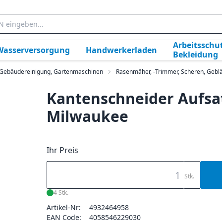
Arbeitsschut
Wasserversorgung
Handwerkerladen
Bekleidung
, Gebäudereinigung, Gartenmaschinen
Rasenmäher, -Trimmer, Scheren, Geblä
Kantenschneider Aufsa
Milwaukee
Ihr Preis
Stk.
4 Stk.
Artikel-Nr:
4932464958
EAN Code:
4058546229030