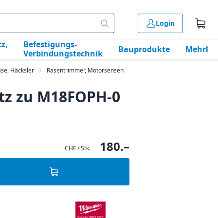
Login
z,
Befestigungs-
Bauprodukte
Mehr
Verbindungstechnik
se, Häcksler
Rasentrimmer, Motorsensen
tz zu M18FOPH-0
180.–
CHF / Stk.