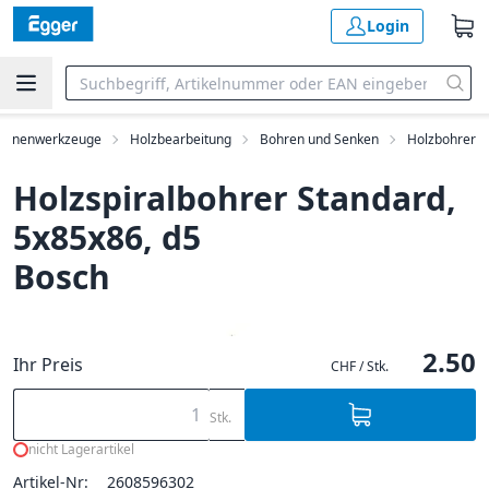
Login
hinenwerkzeuge
Holzbearbeitung
Bohren und Senken
Holzbohrer
Holzspiralbohrer Standard,
5x85x86, d5
Bosch
2.50
Ihr Preis
CHF / Stk.
Stk.
nicht Lagerartikel
Artikel-Nr:
2608596302