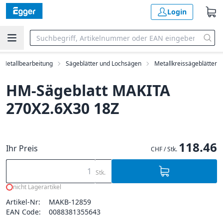
Login
Metallbearbeitung
Sägeblätter und Lochsägen
Metallkreissägeblätter
HM-Sägeblatt MAKITA
270X2.6X30 18Z
118.46
Ihr Preis
CHF / Stk.
Stk.
nicht Lagerartikel
Artikel-Nr:
MAKB-12859
EAN Code:
0088381355643