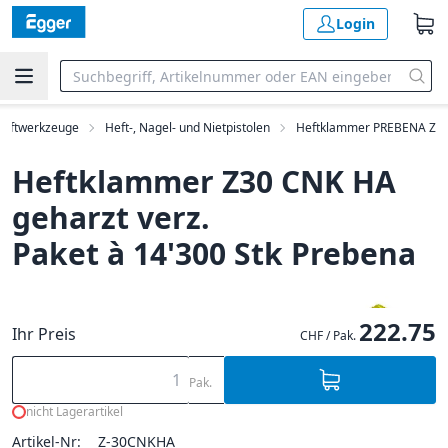
Login
luftwerkzeuge
Heft-, Nagel- und Nietpistolen
Heftklammer PREBENA Z
Heftklammer Z30 CNK HA
geharzt verz.
Paket à 14'300 Stk Prebena
222.75
Ihr Preis
CHF / Pak.
Pak.
nicht Lagerartikel
Artikel-Nr:
Z-30CNKHA