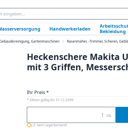
Arbeitsschut
Wasserversorgung
Handwerkerladen
Bekleidung
, Gebäudereinigung, Gartenmaschinen
Rasenmäher, -Trimmer, Scheren, Geblä
Heckenschere Makita U
mit 3 Griffen, Messers
Ihr Preis *
* Aktion gültig bis 31.12.2099
Stk.
z.Z. kein Lagerbestand