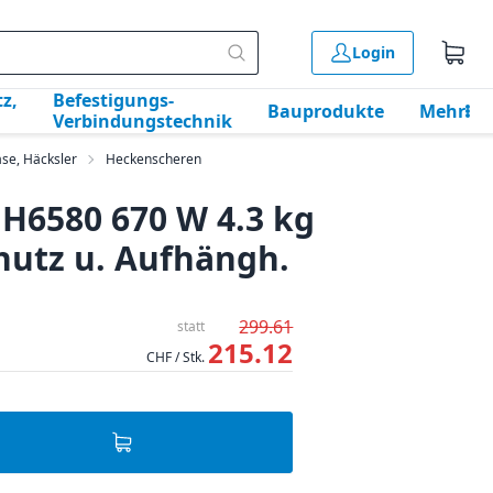
Login
z,
Befestigungs-
Bauprodukte
Mehr
Verbindungstechnik
se, Häcksler
Heckenscheren
H6580 670 W 4.3 kg
chutz u. Aufhängh.
299.61
statt
215.12
CHF / Stk.