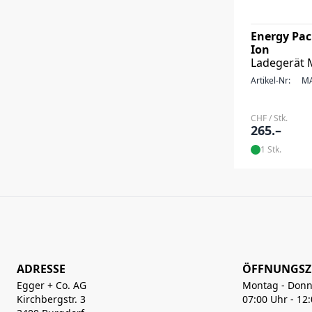
Energy Pack
Ion
Ladegerät 
Artikel-Nr:
MA
CHF / Stk.
265.–
1 Stk.
ADRESSE
ÖFFNUNGSZ
Egger + Co. AG
Montag - Donn
Kirchbergstr. 3
07:00 Uhr - 12