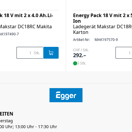
 18 V mit 2 x 4.0 Ah.Li-
Energy Pack 18 V mit 2 x 5
Ion
Makstar DC18RC Makita
Ladegerät Makstar DC18R
Karton
K197490-7
Artikel-Nr:
MAK197570-9
CHF / Stk.
Stk.
292.–
3 Stk.
EITEN
erstag
:00 Uhr; 13:00 Uhr - 17:30 Uhr