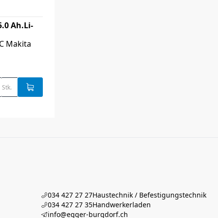
.0 Ah.Li-
C Makita
Stk.
034 427 27 27
Haustechnik / Befestigungstechnik
034 427 27 35
Handwerkerladen
info@egger-burgdorf.ch