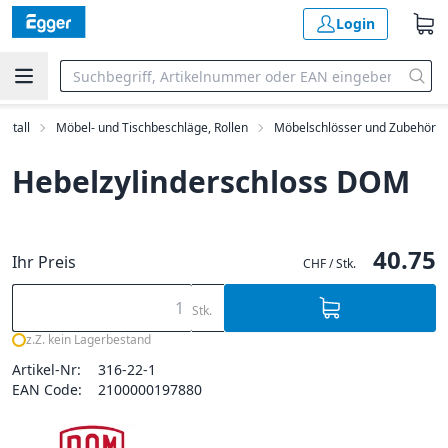
Login
Metall
Möbel- und Tischbeschläge, Rollen
Möbelschlösser und Zubehör
Hebelzylinderschloss DOM
40.75
Ihr Preis
CHF / Stk.
Stk.
z.Z. kein Lagerbestand
Artikel-Nr:
316-22-1
EAN Code:
2100000197880