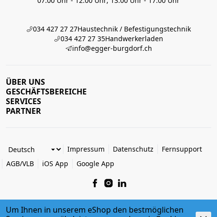
07:00 Uhr - 12:00 Uhr; 13:00 Uhr - 17:00 Uhr
034 427 27 27
Haustechnik / Befestigungstechnik
034 427 27 35
Handwerkerladen
info@egger-burgdorf.ch
ÜBER UNS
GESCHÄFTSBEREICHE
SERVICES
PARTNER
Impressum
Datenschutz
Fernsupport
AGB/VLB
iOS App
Google App
Um Ihnen in unserem eShop den bestmöglichen