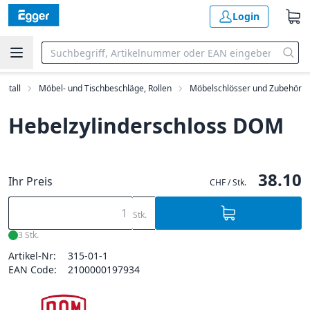
Login
Metall
Möbel- und Tischbeschläge, Rollen
Möbelschlösser und Zubehör
Hebelzylinderschloss DOM
38.10
Ihr Preis
CHF / Stk.
Stk.
3 Stk.
Artikel-Nr:
315-01-1
EAN Code:
2100000197934