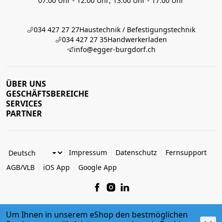
07:00 Uhr - 12:00 Uhr; 13:00 Uhr - 17:00 Uhr
034 427 27 27
Haustechnik / Befestigungstechnik
034 427 27 35
Handwerkerladen
info@egger-burgdorf.ch
ÜBER UNS
GESCHÄFTSBEREICHE
SERVICES
PARTNER
Impressum
Datenschutz
Fernsupport
AGB/VLB
iOS App
Google App
Um Ihnen in unserem eShop den bestmöglichen