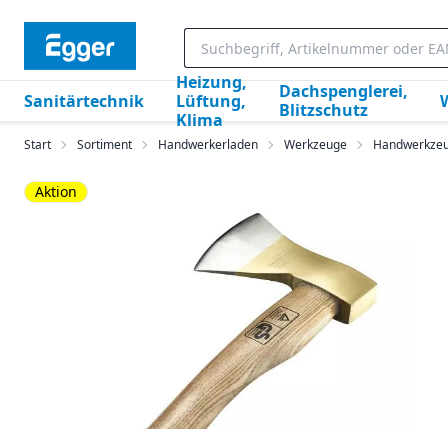
Heizung,
Dachspenglerei,
Sanitärtechnik
Lüftung,
Blitzschutz
Klima
Start
Sortiment
Handwerkerladen
Werkzeuge
Handwerkze
Aktion