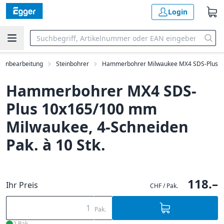
Login
teinbearbeitung
Steinbohrer
Hammerbohrer Milwaukee MX4 SDS-Plus
Hammerbohrer MX4 SDS-
Plus 10x165/100 mm
Milwaukee, 4-Schneiden
Pak. à 10 Stk.
118.–
Ihr Preis
CHF / Pak.
Pak.
2 Pak.