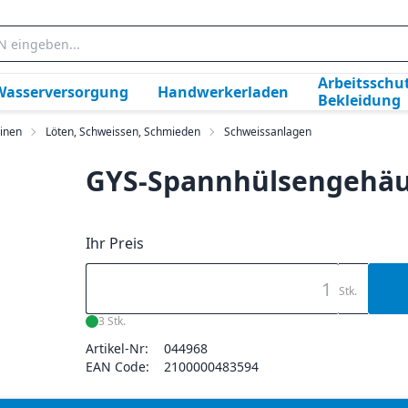
Arbeitsschut
Wasserversorgung
Handwerkerladen
Bekleidung
inen
Löten, Schweissen, Schmieden
Schweissanlagen
GYS-Spannhülsengehäu
Ihr Preis
Stk.
3 Stk.
Artikel-Nr:
044968
EAN Code:
2100000483594