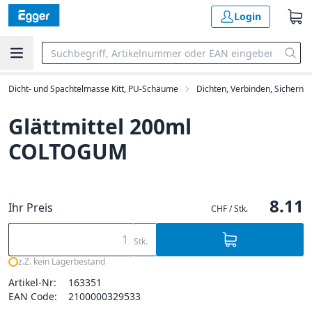
Login
Dicht- und Spachtelmasse Kitt, PU-Schäume
Dichten, Verbinden, Sichern
Glättmittel 200ml
COLTOGUM
8.11
Ihr Preis
CHF / Stk.
Stk.
z.Z. kein Lagerbestand
Artikel-Nr:
163351
EAN Code:
2100000329533