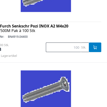
Furch Senkschr Pozi INOX A2 M4x20
7500M Pak à 100 Stk
-Nr:
BN4919.04400
00 Stk.
Stk.
3
t Lagerartikel