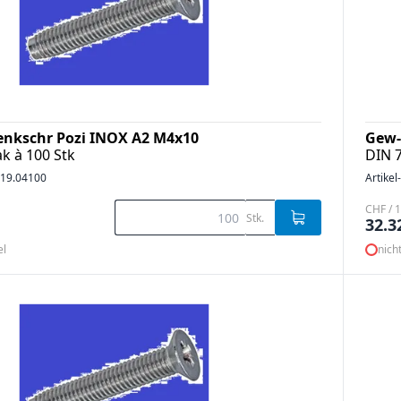
enkschr Pozi INOX A2 M4x10
Gew-
k à 100 Stk
DIN 
19.04100
Artikel
CHF / 1
Stk.
32.3
el
nich