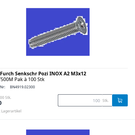
Furch Senkschr Pozi INOX A2 M3x12
7500M Pak à 100 Stk
-Nr:
BN4919.02300
00 Stk.
Stk.
0
t Lagerartikel