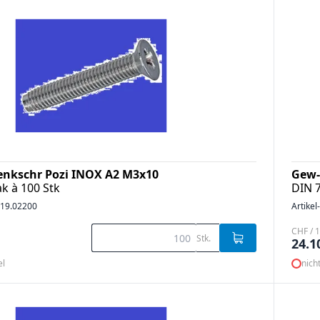
enkschr Pozi INOX A2 M3x10
Gew-
k à 100 Stk
DIN 
19.02200
Artikel
CHF / 1
Stk.
24.1
el
nich