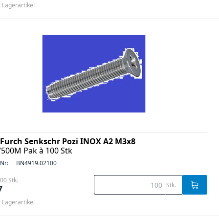
t Lagerartikel
Furch Senkschr Pozi INOX A2 M3x8
7500M Pak à 100 Stk
-Nr:
BN4919.02100
00 Stk.
Stk.
7
t Lagerartikel