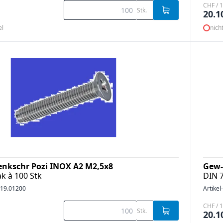
CHF / 1
Stk.
20.1
el
nich
enkschr Pozi INOX A2 M2,5x8
Gew-
k à 100 Stk
DIN 
19.01200
Artikel
CHF / 1
Stk.
20.1