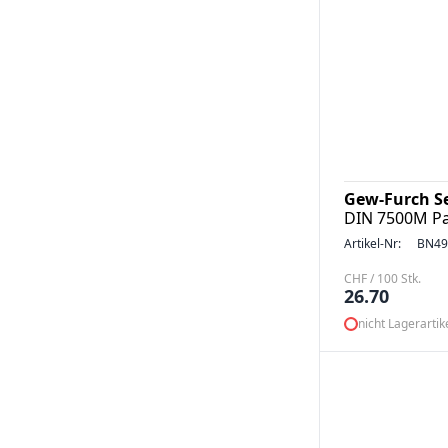
Gew-Furch S
DIN 7500M Pa
Artikel-Nr:
BN49
CHF / 100 Stk.
26.70
nicht Lagerartik