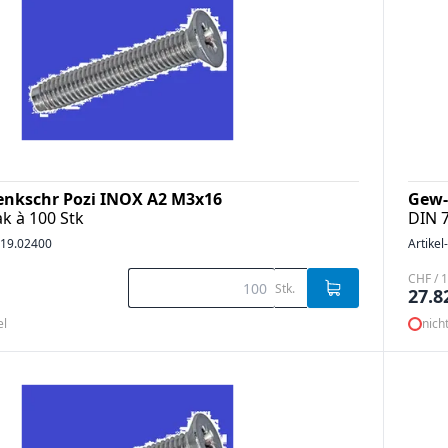
enkschr Pozi INOX A2 M3x16
Gew-
k à 100 Stk
DIN 
19.02400
Artikel
CHF / 1
Stk.
27.8
el
nich