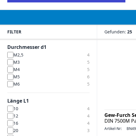
FILTER
Gefunden:
25
Durchmesser d1
M2,5
4
M3
5
M4
5
M5
6
M6
5
Länge L1
10
4
Gew-Furch S
12
4
DIN 7500M Pa
16
4
Artikel-Nr:
BN49
20
3