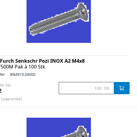
Furch Senkschr Pozi INOX A2 M4x8
7500M Pak à 100 Stk
-Nr:
BN4919.04000
00 Stk.
Stk.
2
t Lagerartikel