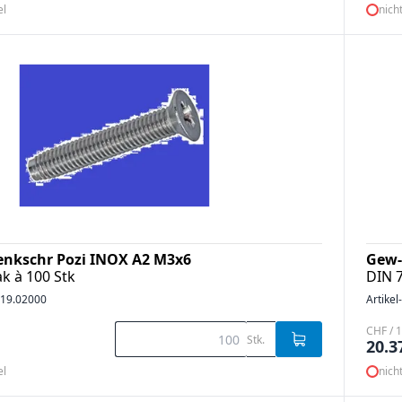
el
nich
enkschr Pozi INOX A2 M3x6
Gew-
k à 100 Stk
DIN 
19.02000
Artikel
CHF / 1
Stk.
20.3
el
nich