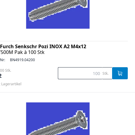
Furch Senkschr Pozi INOX A2 M4x12
7500M Pak à 100 Stk
-Nr:
BN4919.04200
00 Stk.
Stk.
2
t Lagerartikel