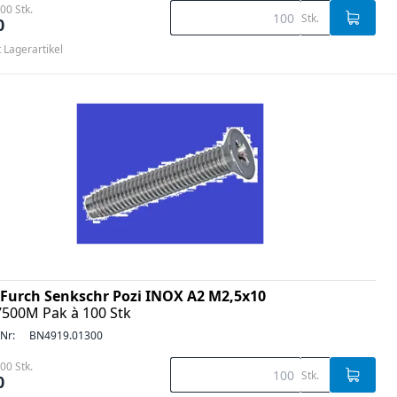
00 Stk.
Stk.
0
t Lagerartikel
Furch Senkschr Pozi INOX A2 M2,5x10
7500M Pak à 100 Stk
-Nr:
BN4919.01300
00 Stk.
Stk.
0