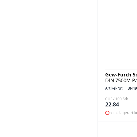
Gew-Furch S
DIN 7500M Pa
Artikel-Nr:
BN49
CHF / 100 Stk.
22.84
nicht Lagerartik