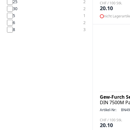
25
2
CHF / 100 Stk.
20.10
30
2
5
1
nicht Lagerartik
6
2
8
3
Gew-Furch S
DIN 7500M Pa
Artikel-Nr:
BN49
CHF / 100 Stk.
20.10