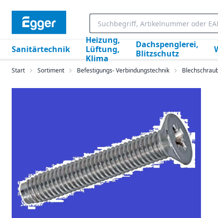
Heizung,
Dachspenglerei,
Sanitärtechnik
Lüftung,
Blitzschutz
Klima
Start
Sortiment
Befestigungs- Verbindungstechnik
Blechschrau