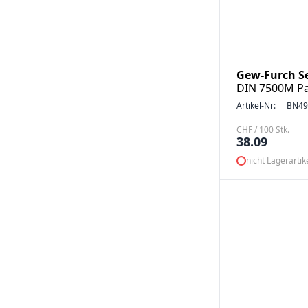
Gew-Furch S
DIN 7500M Pa
Artikel-Nr:
BN49
CHF / 100 Stk.
38.09
nicht Lagerartik