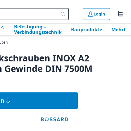
Login
z,
Befestigungs-
Bauprodukte
Mehr
Verbindungstechnik
uben
kschrauben INOX A2
m Gewinde DIN 7500M
en