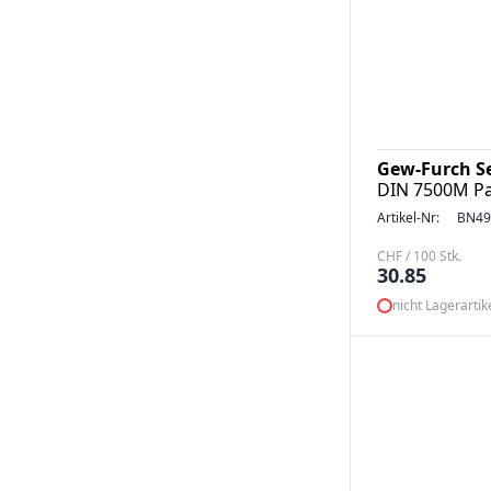
Gew-Furch S
DIN 7500M Pa
Artikel-Nr:
BN49
CHF / 100 Stk.
30.85
nicht Lagerartik