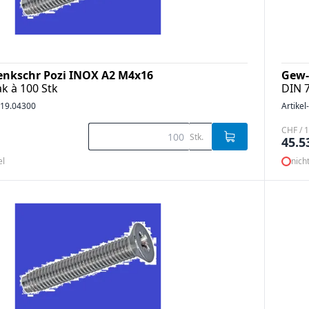
enkschr Pozi INOX A2 M4x16
Gew-
k à 100 Stk
DIN 
19.04300
Artikel
CHF / 1
Stk.
45.5
el
nich