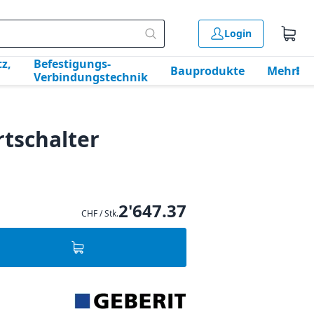
Login
z,
Befestigungs-
Bauprodukte
Mehr
Verbindungstechnik
rtschalter
2'647.37
CHF / Stk.