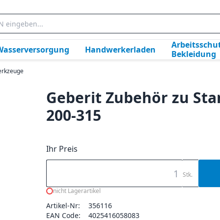
Arbeitsschut
Wasserversorgung
Handwerkerladen
Bekleidung
rkzeuge
Geberit Zubehör zu Sta
200-315
Ihr Preis
Stk.
nicht Lagerartikel
Artikel-Nr:
356116
EAN Code:
4025416058083