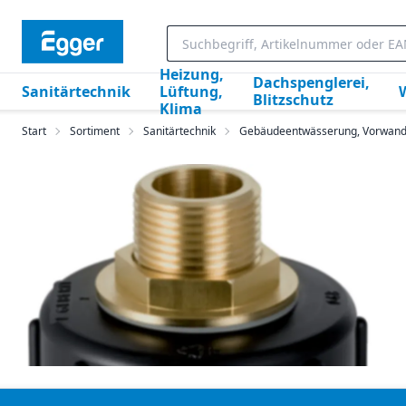
Heizung,
Dachspenglerei,
Sanitärtechnik
Lüftung,
Blitzschutz
Klima
Start
Sortiment
Sanitärtechnik
Gebäudeentwässerung, Vorwan