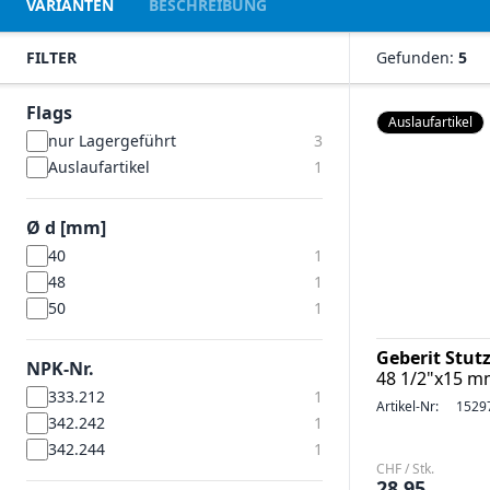
VARIANTEN
BESCHREIBUNG
FILTER
Gefunden:
5
Flags
Auslaufartikel
nur Lagergeführt
3
Auslaufartikel
1
Ø d [mm]
40
1
48
1
50
1
Geberit Stut
NPK-Nr.
48 1/2"x15 
333.212
1
Artikel-Nr:
1529
342.242
1
342.244
1
CHF / Stk.
28.95