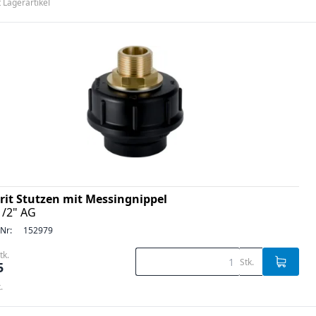
t Lagerartikel
rit Stutzen mit Messingnippel
1/2" AG
-Nr:
152979
tk.
Stk.
5
.