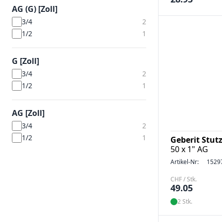
AG (G) [Zoll]
3/4
2
1/2
1
G [Zoll]
3/4
2
1/2
1
AG [Zoll]
3/4
2
1/2
1
Geberit Stut
50 x 1" AG
Artikel-Nr:
1529
CHF / Stk.
49.05
2 Stk.