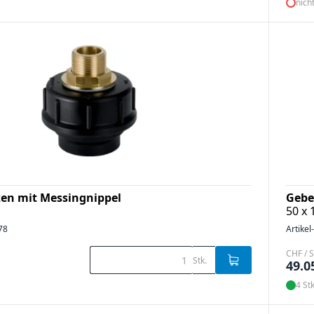
nich
zen mit Messingnippel
Gebe
50 x 
78
Artikel
CHF / S
Stk.
49.0
4 Stk