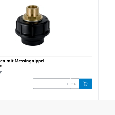
zen mit Messingnippel
mm
81
Stk.