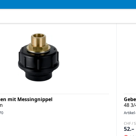
zen mit Messingnippel
Gebe
mm
48 3
70
Artikel
CHF / S
52.–