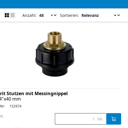
Anzahl:
Sortieren:
rit Stutzen mit Messingnippel
/4"x40 mm
-Nr:
152974
tk.
Stk.