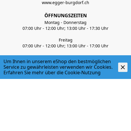
www.egger-burgdorf.ch
ÖFFNUNGSZEITEN
Montag - Donnerstag
07:00 Uhr - 12:00 Uhr; 13:00 Uhr - 17:30 Uhr
Freitag
07:00 Uhr - 12:00 Uhr; 13:00 Uhr - 17:00 Uhr
Um Ihnen in unserem eShop den bestmöglichen
034 427 27 27
Haustechnik / Befestigungstechnik
Service zu gewährleisten verwenden wir Cookies.
034 427 27 35
Handwerkerladen
Erfahren Sie mehr über die
Cookie-Nutzung
info@egger-burgdorf.ch
ÜBER UNS
GESCHÄFTSBEREICHE
SERVICES
PARTNER