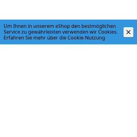
Um Ihnen in unserem eShop den bestmöglichen
Service zu gewährleisten verwenden wir Cookies.
Erfahren Sie mehr über die
Cookie-Nutzung
Beschreibung
- Zum Entgraten und Kalibrieren von Geberit Mepla
Metallverbundrohren