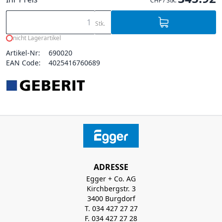
CHF / Stk.
Stk.
nicht Lagerartikel
Artikel-Nr:
690020
EAN Code:
4025416760689
ADRESSE
Egger + Co. AG
Kirchbergstr. 3
3400 Burgdorf
T. 034 427 27 27
F. 034 427 27 28