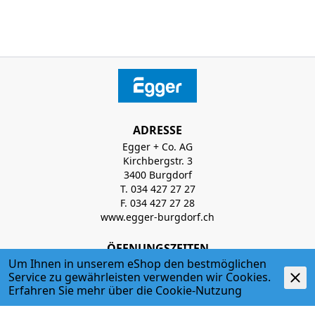
ADRESSE
Egger + Co. AG
Kirchbergstr. 3
3400 Burgdorf
T. 034 427 27 27
F. 034 427 27 28
www.egger-burgdorf.ch
ÖFFNUNGSZEITEN
Um Ihnen in unserem eShop den bestmöglichen
Montag - Donnerstag
Service zu gewährleisten verwenden wir Cookies.
07:00 Uhr - 12:00 Uhr; 13:00 Uhr - 17:30 Uhr
Erfahren Sie mehr über die
Cookie-Nutzung
Freitag