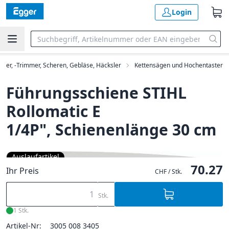
Login
her, -Trimmer, Scheren, Gebläse, Häcksler
Kettensägen und Hochentaster
Führungsschiene STIHL
Rollomatic E
1/4P", Schienenlänge 30 cm
Auslaufartikel
70.27
Ihr Preis
CHF / Stk.
Stk.
1 Stk.
Artikel-Nr:
3005 008 3405