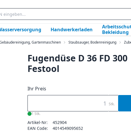
Arbeitsschut
Wasserversorgung
Handwerkerladen
Bekleidung
, Gebäudereinigung, Gartenmaschinen
Staubsauger, Bodenreinigung
Zub
Fugendüse D 36 FD 300
Festool
Ihr Preis
Stk.
1 Stk.
Artikel-Nr:
452904
EAN Code:
4014549095652