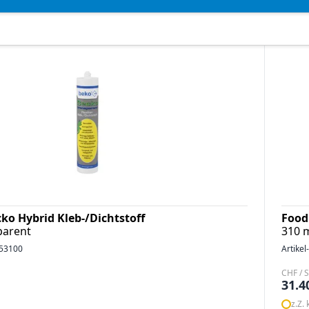
ko Hybrid Kleb-/Dichtstoff
Food
parent
310 m
53100
Artikel
CHF / S
31.4
z.Z.