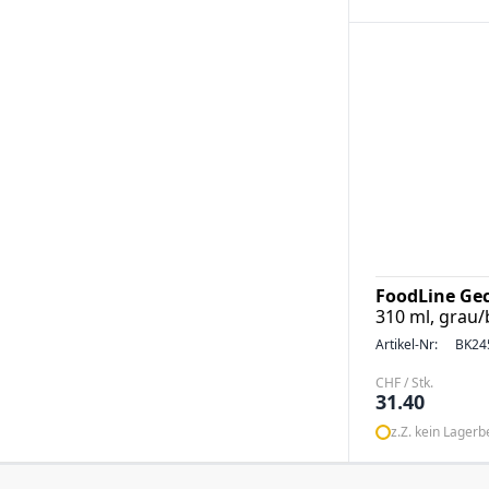
FoodLine Gec
310 ml, grau
Artikel-Nr:
BK24
CHF / Stk.
31.40
z.Z. kein Lager