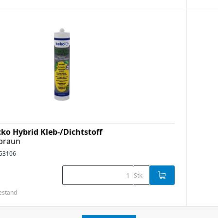
ko Hybrid Kleb-/Dichtstoff
/braun
53106
Stk.
bestand