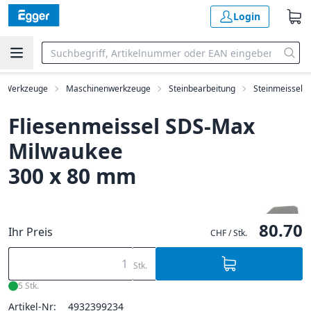
Login
Werkzeuge
Maschinenwerkzeuge
Steinbearbeitung
Steinmeissel
Fliesenmeissel SDS-Max
Milwaukee
300 x 80 mm
80.70
Ihr Preis
CHF / Stk.
Stk.
5 Stk.
Artikel-Nr:
4932399234