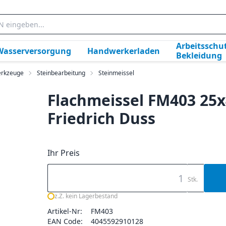
Arbeitsschut
Wasserversorgung
Handwerkerladen
Bekleidung
rkzeuge
Steinbearbeitung
Steinmeissel
Flachmeissel FM403 25
Friedrich Duss
Ihr Preis
Stk.
z.Z. kein Lagerbestand
Artikel-Nr:
FM403
EAN Code:
4045592910128