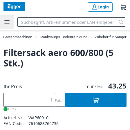
Login
ng, Gartenmaschinen
Staubsauger, Bodenreinigung
Zubehör für Sauger
Filtersack aero 600/800 (5
Stk.)
43.25
Ihr Preis
CHF / Pak.
Pak.
1 Pak.
Artikel-Nr:
WAP60910
EAN Code:
7610683764736