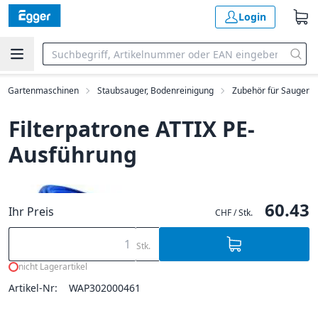
Login
ng, Gartenmaschinen
Staubsauger, Bodenreinigung
Zubehör für Sauger
Filterpatrone ATTIX PE-
Ausführung
60.43
Ihr Preis
CHF / Stk.
Stk.
nicht Lagerartikel
Artikel-Nr:
WAP302000461