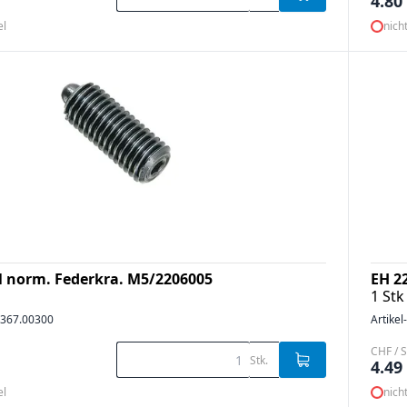
4.80
el
nich
l norm. Federkra. M5/2206005
EH 2
1 Stk
367.00300
Artikel
CHF / S
Stk.
4.49
el
nich