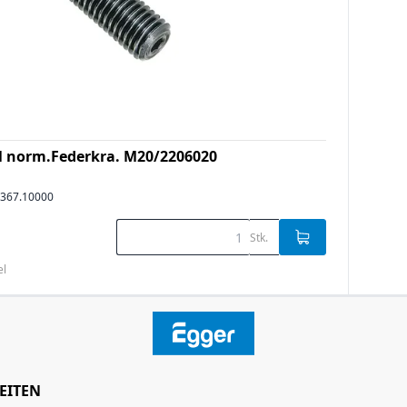
l norm.Federkra. M20/2206020
367.10000
Stk.
el
EITEN