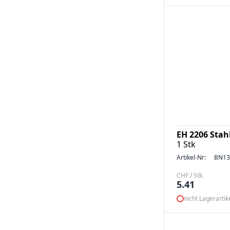
EH 2206 Stah
1 Stk
Artikel-Nr:
BN13
CHF / Stk.
5.41
nicht Lagerartik