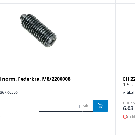
l norm. Federkra. M8/2206008
EH 2
1 Stk
367.00500
Artikel
CHF / S
Stk.
6.03
el
nich