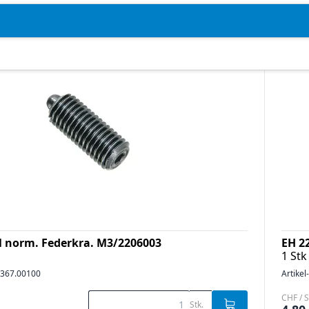
l norm. Federkra. M3/2206003
EH 2
1 Stk
367.00100
Artikel
CHF / S
Stk.