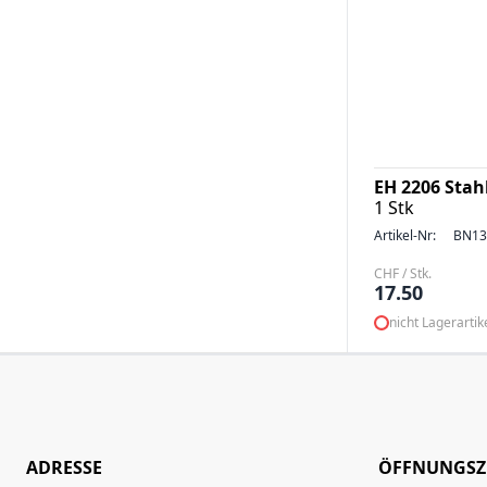
EH 2206 Stah
1 Stk
Artikel-Nr:
BN13
CHF / Stk.
17.50
nicht Lagerartik
ADRESSE
ÖFFNUNGSZ