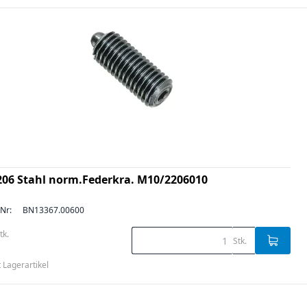
206 Stahl norm.Federkra. M10/2206010
-Nr:
BN13367.00600
tk.
Stk.
t Lagerartikel