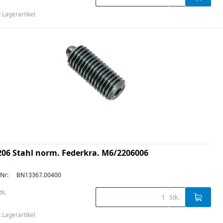
t Lagerartikel
206 Stahl norm. Federkra. M6/2206006
-Nr:
BN13367.00400
tk.
Stk.
t Lagerartikel