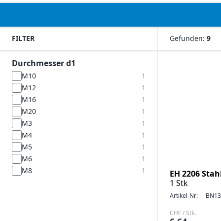
FILTER
Gefunden:
9
Durchmesser d1
M10
1
M12
1
M16
1
M20
1
M3
1
M4
1
M5
1
M6
1
M8
1
EH 2206 Stah
1 Stk
Artikel-Nr:
BN13
CHF / Stk.