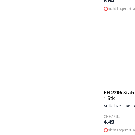
6.64
nicht Lagerartik
EH 2206 Stah
1 Stk
Artikel-Nr:
BN13
CHF / Stk.
4.49
nicht Lagerartik