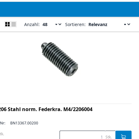
Anzahl:
Sortieren:
206 Stahl norm. Federkra. M4/2206004
-Nr:
BN13367.00200
tk.
Stk.