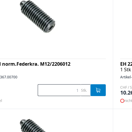
l norm.Federkra. M12/2206012
EH 2
1 Stk
367.00700
Artikel
CHF / S
Stk.
10.2
el
nich