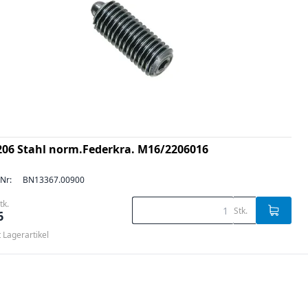
206 Stahl norm.Federkra. M16/2206016
-Nr:
BN13367.00900
tk.
Stk.
6
t Lagerartikel