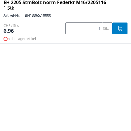
EH 2205 StmBolz norm Federkr M16/2205116
1 Stk
Artikel-Nr:
BN13365.10000
CHF / Stk.
Stk.
6.96
nicht Lagerartikel