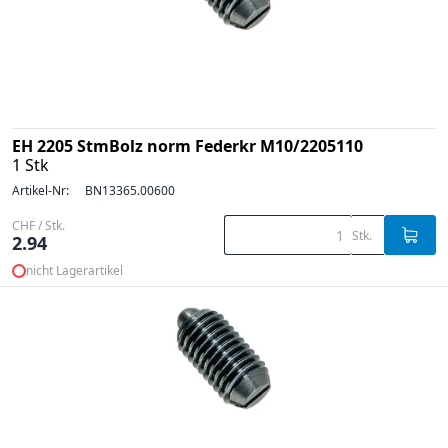
EH 2205 StmBolz norm Federkr M10/2205110
1 Stk
Artikel-Nr:
BN13365.00600
CHF / Stk.
Stk.
2.94
nicht Lagerartikel