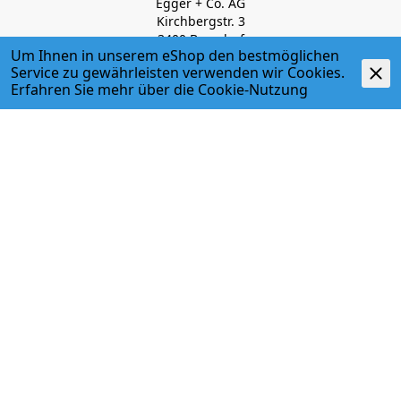
Egger + Co. AG
Kirchbergstr. 3
3400 Burgdorf
Um Ihnen in unserem eShop den bestmöglichen
T. 034 427 27 27
Service zu gewährleisten verwenden wir Cookies.
F. 034 427 27 28
Erfahren Sie mehr über die
Cookie-Nutzung
www.egger-burgdorf.ch
ÖFFNUNGSZEITEN
Montag - Donnerstag
07:00 Uhr - 12:00 Uhr; 13:00 Uhr - 17:30 Uhr
Freitag
07:00 Uhr - 12:00 Uhr; 13:00 Uhr - 17:00 Uhr
034 427 27 27
Haustechnik / Befestigungstechnik
034 427 27 35
Handwerkerladen
info@egger-burgdorf.ch
ÜBER UNS
GESCHÄFTSBEREICHE