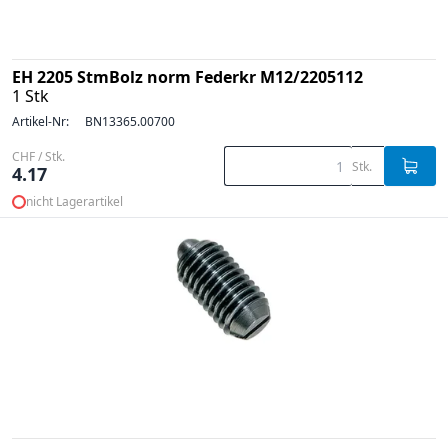
EH 2205 StmBolz norm Federkr M12/2205112
1 Stk
Artikel-Nr:
BN13365.00700
CHF / Stk.
Stk.
4.17
nicht Lagerartikel