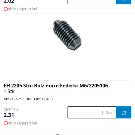
2.02
nicht Lagerartikel
EH 2205 Stm Bolz norm Federkr M6/2205106
1 Stk
Artikel-Nr:
BN13365.00400
CHF / Stk.
Stk.
2.31
nicht Lagerartikel