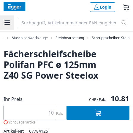
Login
ge
Maschinenwerkzeuge
Steinbearbeitung
Schruppscheiben Stein
Fächerschleifscheibe
Polifan PFC ø 125mm
Z40 SG Power Steelox
10.81
Ihr Preis
CHF / Pak.
Pak.
nicht Lagerartikel
Artikel-Nr:
67784125