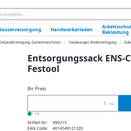
Arbeitsschut
Wasserversorgung
Handwerkerladen
Bekleidung
, Gebäudereinigung, Gartenmaschinen
Staubsauger, Bodenreinigung
Zub
Entsorgungssack ENS-C
Festool
Ihr Preis
Stk.
1 Stk.
Artikel-Nr:
496215
EAN Code:
4014549121320