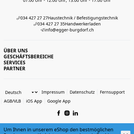
07:00 Uhr - 12:00 Uhr; 13:00 Uhr - 17:00 Uhr
034 427 27 27
Haustechnik / Befestigungstechnik
034 427 27 35
Handwerkerladen
info@egger-burgdorf.ch
ÜBER UNS
GESCHÄFTSBEREICHE
SERVICES
PARTNER
Impressum
Datenschutz
Fernsupport
AGB/VLB
iOS App
Google App
Um Ihnen in unserem eShop den bestmöglichen