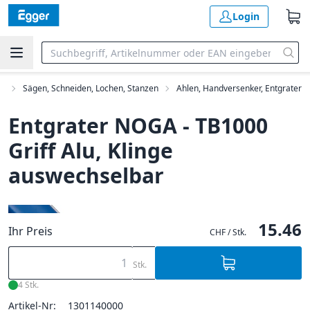
Login
e
Sägen, Schneiden, Lochen, Stanzen
Ahlen, Handversenker, Entgrater
Entgrater NOGA - TB1000
Griff Alu, Klinge
auswechselbar
15.46
Ihr Preis
CHF / Stk.
Stk.
4 Stk.
Artikel-Nr:
1301140000