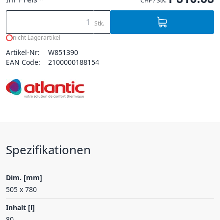
CHF / Stk.
Stk.
nicht Lagerartikel
Artikel-Nr:
W851390
EAN Code:
2100000188154
Spezifikationen
Dim. [mm]
505 x 780
Inhalt [l]
80