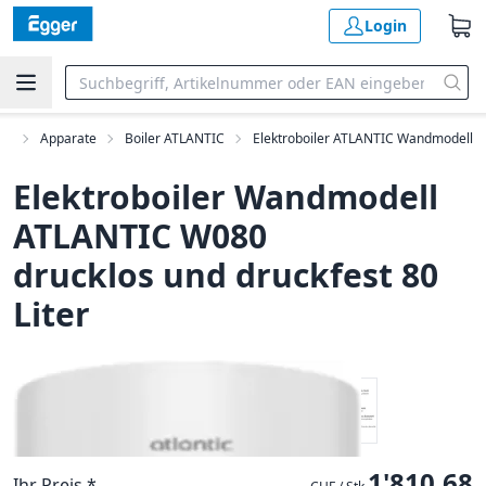
Login
ik
Apparate
Boiler ATLANTIC
Elektroboiler ATLANTIC Wandmodell
Elektroboiler Wandmodell
ATLANTIC W080
drucklos und druckfest 80
Liter
1'810.68
Ihr Preis *