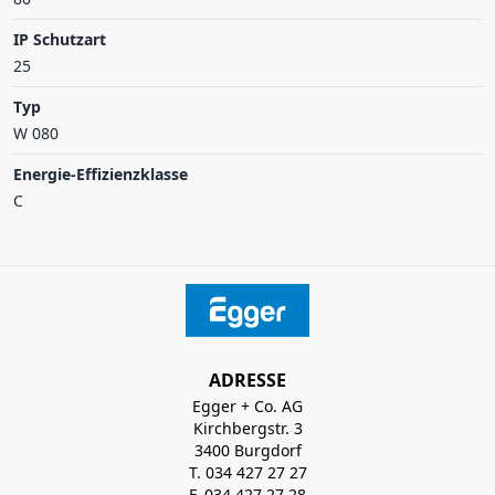
IP Schutzart
25
Typ
W 080
Energie-Effizienzklasse
C
ADRESSE
Egger + Co. AG
Kirchbergstr. 3
3400 Burgdorf
T. 034 427 27 27
F. 034 427 27 28