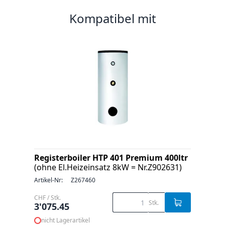
Kompatibel mit
Registerboiler HTP 401 Premium 400ltr
(ohne El.Heizeinsatz 8kW = Nr.Z902631)
Artikel-Nr:
Z267460
CHF / Stk.
Stk.
3'075.45
nicht Lagerartikel