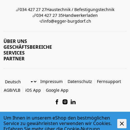
034 427 27 27
Haustechnik / Befestigungstechnik
034 427 27 35
Handwerkerladen
info@egger-burgdorf.ch
ÜBER UNS
GESCHÄFTSBEREICHE
SERVICES
PARTNER
Impressum
Datenschutz
Fernsupport
AGB/VLB
iOS App
Google App
Um Ihnen in unserem eShop den bestmöglichen
Service zu gewährleisten verwenden wir Cookies.
© 2026 Egger + Co. AG
Erfahren Sie mehr über die
powered by polynorm
Cookie-Nutzung