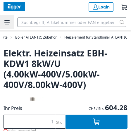
Login
rate
Boiler ATLANTIC Zubehör
Heizelement für Standboiler ATLANTIC
Elektr. Heizeinsatz EBH-
KDW1 8kW/U
(4.00kW-400V/5.00kW-
400V/8.00kW-400V)
604.28
Ihr Preis
CHF / Stk.
Stk.
nicht Lagerartikel