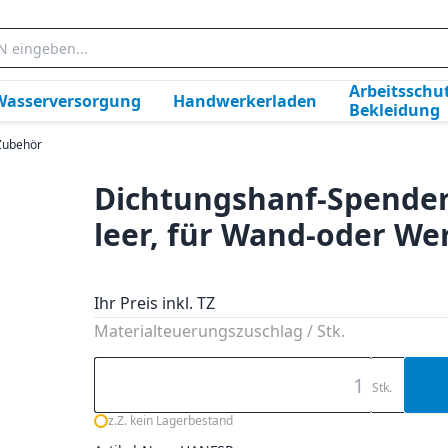
Arbeitsschut
Wasserversorgung
Handwerkerladen
Bekleidung
Zubehör
Dichtungshanf-Spende
leer, für Wand-oder 
Ihr Preis inkl. TZ
Materialteuerungszuschlag / Stk.
Stk.
z.Z. kein Lagerbestand