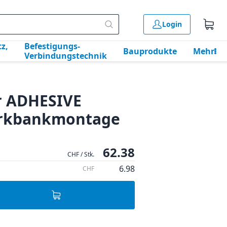
Login
z,
Befestigungs-
Bauprodukte
Mehr
Verbindungstechnik
r ADHESIVE
Werkbankmontage
62.38
CHF / Stk.
6.98
CHF