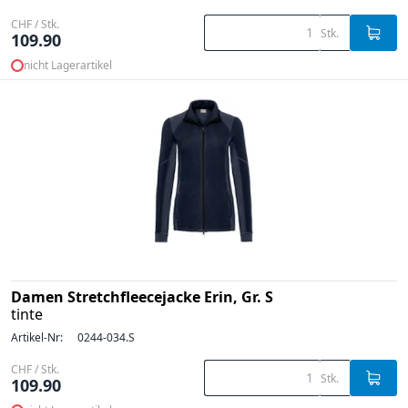
CHF / Stk.
Stk.
109.90
nicht Lagerartikel
Damen Stretchfleecejacke Erin, Gr. S
tinte
Artikel-Nr:
0244-034.S
CHF / Stk.
Stk.
109.90