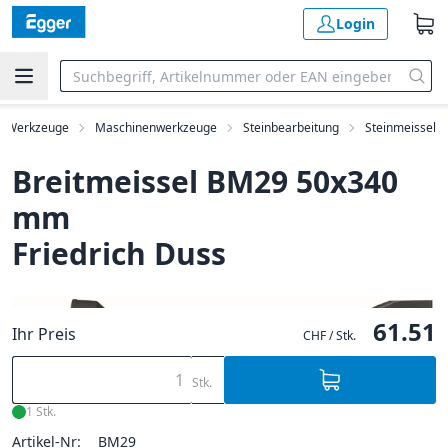
Login
Werkzeuge
Maschinenwerkzeuge
Steinbearbeitung
Steinmeissel
Breitmeissel BM29 50x340
mm
Friedrich Duss
61.51
Ihr Preis
CHF / Stk.
Stk.
1 Stk.
Artikel-Nr:
BM29