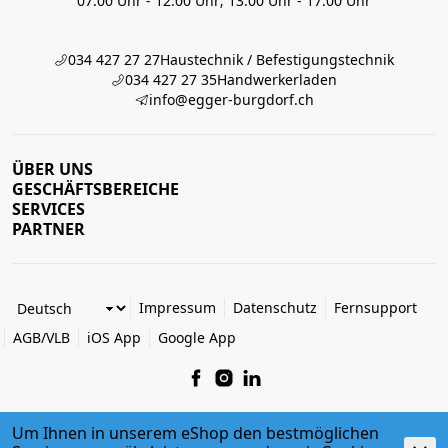
07:00 Uhr - 12:00 Uhr; 13:00 Uhr - 17:00 Uhr
034 427 27 27
Haustechnik / Befestigungstechnik
034 427 27 35
Handwerkerladen
info@egger-burgdorf.ch
ÜBER UNS
GESCHÄFTSBEREICHE
SERVICES
PARTNER
Impressum
Datenschutz
Fernsupport
AGB/VLB
iOS App
Google App
Um Ihnen in unserem eShop den bestmöglichen