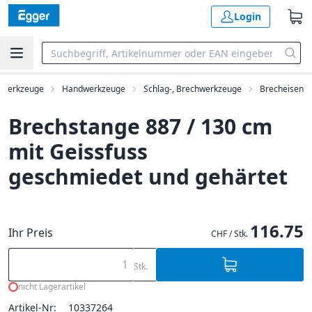
Login
Werkzeuge
Handwerkzeuge
Schlag-, Brechwerkzeuge
Brecheisen
Brechstange 887 / 130 cm
mit Geissfuss
geschmiedet und gehärtet
116.75
Ihr Preis
CHF / Stk.
Stk.
nicht Lagerartikel
Artikel-Nr:
10337264