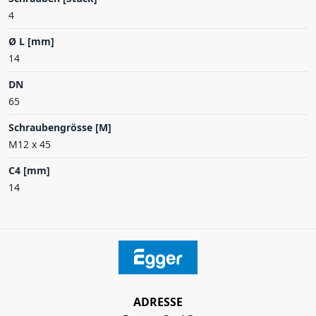
4
Ø L [mm]
14
DN
65
Schraubengrösse [M]
M12 x 45
C4 [mm]
14
ADRESSE