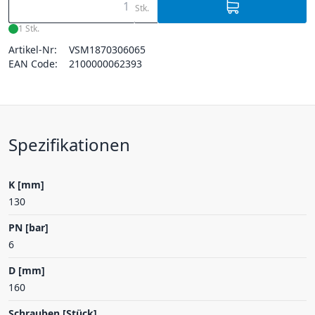
Stk.
1 Stk.
Artikel-Nr:
VSM1870306065
EAN Code:
2100000062393
Spezifikationen
K [mm]
130
PN [bar]
6
D [mm]
160
Schrauben [Stück]