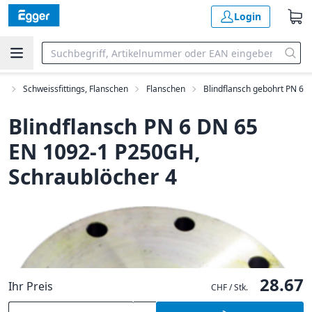
Login
me
Schweissfittings, Flanschen
Flanschen
Blindflansch gebohrt PN 6
Blindflansch PN 6 DN 65
EN 1092-1 P250GH,
Schraublöcher 4
28.67
Ihr Preis
CHF / Stk.